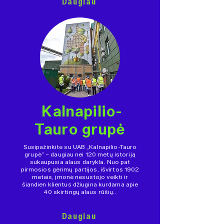
Daugiau
Kalnapilio-
Tauro grupė
Susipažinkite su UAB „Kalnapilio-Tauro
grupė“ – daugiau nei 120 metų istoriją
sukaupusia alaus darykla. Nuo pat
pirmosios gėrimų partijos, išvirtos 1902
metais, įmonė nesustojo veikti ir
šiandien klientus džiugina kurdama apie
40 skirtingų alaus rūšių..
Daugiau