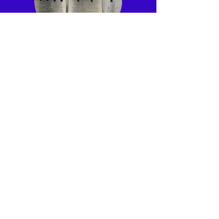
Panevėžio aruodas
Susipažinkite su ŽŪK „Panevėžio aruodu“
– sveikos gyvensenos entuziastų ir
gamtos gerbėjų komanda. Ji tiki kanapių
revoliucija ir, pasitelkdama mokslinius
atradimus ir tyrimus apie kanabinoidų
naudą, kuria aukščiausios kokybės CBD
produktus.
Daugiau