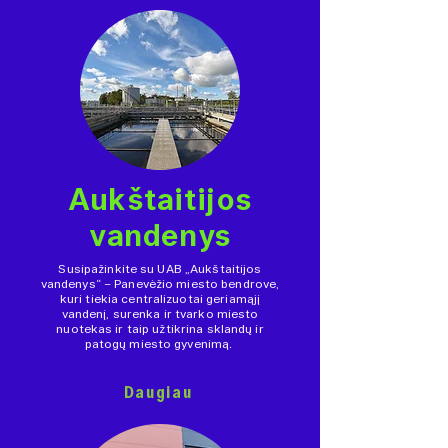
Aukštaitijos
vandenys
Susipažinkite su UAB „Aukštaitijos
vandenys“ – Panevėžio miesto bendrove,
kuri tiekia centralizuotai geriamąjį
vandenį, surenka ir tvarko miesto
nuotekas ir taip užtikrina sklandų ir
patogų miesto gyvenimą.
Daugiau