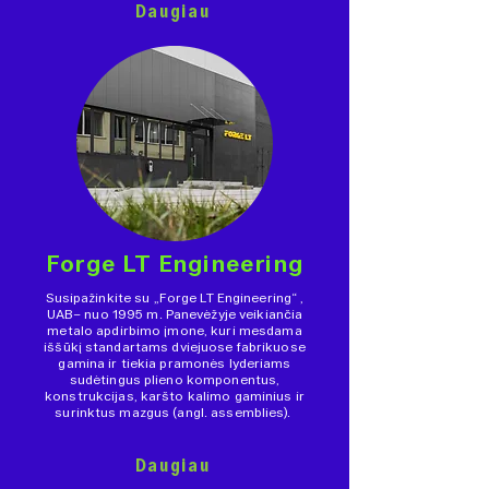
Daugiau
Forge LT Engineering
Susipažinkite su „Forge LT Engineering“ ,
UAB– nuo 1995 m. Panevėžyje veikiančia
metalo apdirbimo įmone, kuri mesdama
iššūkį standartams dviejuose fabrikuose
gamina ir tiekia pramonės lyderiams
sudėtingus plieno komponentus,
konstrukcijas, karšto kalimo gaminius ir
surinktus mazgus (angl. assemblies).
Daugiau