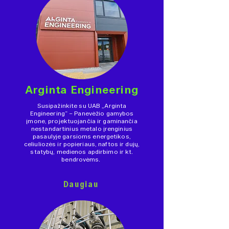
Arginta Engineering
Susipažinkite su UAB „Arginta
Engineering“ – Panevėžio gamybos
įmone, projektuojančia ir gaminančia
nestandartinius metalo įrenginius
pasaulyje garsioms energetikos,
celiuliozės ir popieriaus, naftos ir dujų,
statybų, medienos apdirbimo ir kt.
bendrovėms.
Daugiau