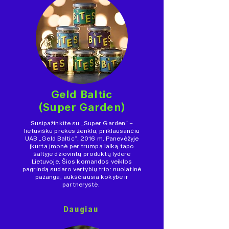
Geld Baltic
(Super Garden)
Susipažinkite su „Super Garden“ –
lietuvišku prekės ženklu, priklausančiu
UAB „Geld Baltic“. 2016 m. Panevėžyje
įkurta įmonė per trumpą laiką tapo
šaltyje džiovintų produktų lydere
Lietuvoje. Šios komandos veiklos
pagrindą sudaro vertybių trio: nuolatinė
pažanga, aukščiausia kokybė ir
partnerystė.
Daugiau