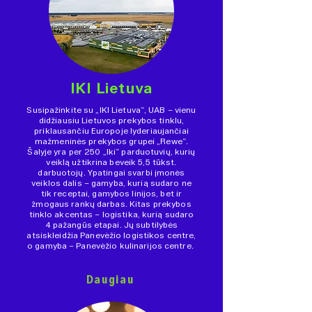
IKI Lietuva
Susipažinkite su „IKI Lietuva“, UAB – vienu
didžiausiu Lietuvos prekybos tinklu,
priklausančiu Europoje lyderiaujančiai
mažmeninės prekybos grupei „Rewe“.
Šalyje yra per 250 „Iki“ parduotuvių, kurių
veiklą užtikrina beveik 5,5 tūkst.
darbuotojų. Ypatingai svarbi įmonės
veiklos dalis – gamyba, kurią sudaro ne
tik receptai, gamybos linijos, bet ir
žmogaus rankų darbas. Kitas prekybos
tinklo akcentas – logistika, kurią sudaro
4 pažangūs etapai. Jų subtilybės
atsiskleidžia Panevėžio logistikos centre,
o gamyba – Panevėžio kulinarijos centre.
Daugiau