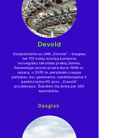
Devold
Susipažinkite su UAB „Devold“ – daugiau
nei 170 metų istoriją kuriančiu
norvegišku tekstilės prekių ženklu.
Panevėžyje įmonė atvėrė duris 1998 m.
vasarą, o 2015 m. persikėlė į naujas
patalpas, kur gaminama, sandėliuojama ir
paskirstoma 90 proc. „Devold“
produkcijos. Šiandien čia dirba per 350
specialistų.
Daugiau