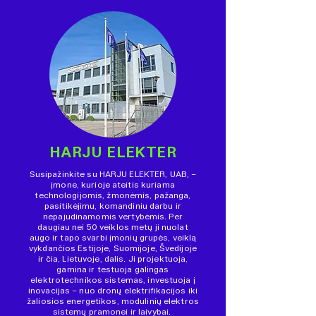
HARJU ELEKTER
Susipažinkite su HARJU ELEKTER, UAB, –
įmone, kurioje ateitis kuriama
technologijomis, žmonėmis, pažanga,
pasitikėjimu, komandiniu darbu ir
nepajudinamomis vertybėmis. Per
daugiau nei 50 veiklos metų ji nuolat
augo ir tapo svarbi įmonių grupės, veiklą
vykdančios Estijoje, Suomijoje, Švedijoje
ir čia, Lietuvoje, dalis. Ji projektuoja,
gamina ir testuoja galingas
elektrotechnikos sistemas, investuoja į
inovacijas – nuo dronų elektrifikacijos iki
žaliosios energetikos, modulinių elektros
sistemų pramonei ir laivybai.