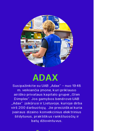
ADAX
Susipažinkite su UAB „Adax“ – nuo 1948
m. veikiančia įmone, kuri priklauso
airiško privataus kapitalo grupei „Glen
Dimplex“. Jos gamybos bendrovė UAB
„Adax“ įsikūrusi ir Lietuvoje, kurioje dirba
virš 200 darbuotojų. Jie preciziškai kuria
įvairaus dizaino konvekcinius elektrinius
šildytuvus, praktiškus rankšluosčių ir
batų džiovintuvus.