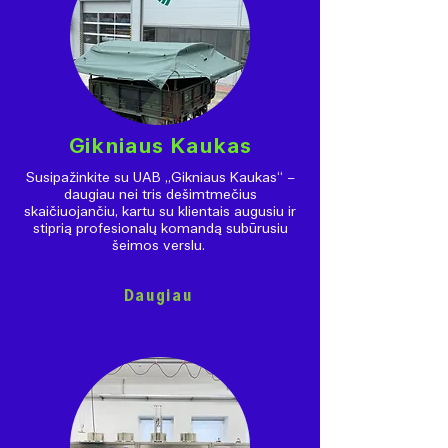
Gikniaus Kaukas
Susipažinkite su UAB „Gikniaus Kaukas“ –
daugiau nei tris dešimtmečius
skaičiuojančiu, kartu su klientais augusiu ir
stiprią profesionalų komandą subūrusiu
šeimos verslu.
Daugiau