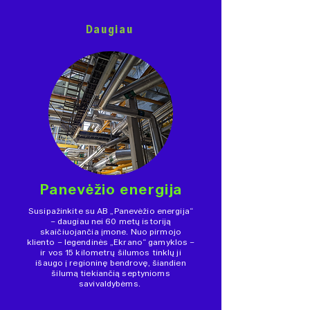
Daugiau
Panevėžio energija
Susipažinkite su AB „Panevėžio energija“
– daugiau nei 60 metų istoriją
skaičiuojančia įmone. Nuo pirmojo
kliento – legendinės „Ekrano“ gamyklos –
ir vos 15 kilometrų šilumos tinklų ji
išaugo į regioninę bendrovę, šiandien
šilumą tiekiančią septynioms
savivaldybėms.