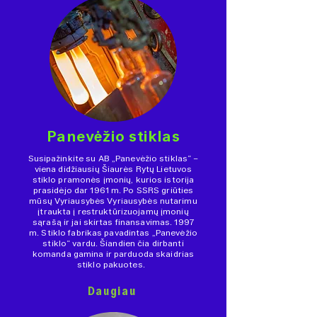
Panevėžio stiklas
Susipažinkite su AB „Panevėžio stiklas“ –
viena didžiausių Šiaurės Rytų Lietuvos
stiklo pramonės įmonių, kurios istorija
prasidėjo dar 1961 m. Po SSRS griūties
mūsų Vyriausybės Vyriausybės nutarimu
įtraukta į restruktūrizuojamų įmonių
sąrašą ir jai skirtas finansavimas. 1997
m. Stiklo fabrikas pavadintas „Panevėžio
stiklo“ vardu. Šiandien čia dirbanti
komanda gamina ir parduoda skaidrias
stiklo pakuotes.
Daugiau