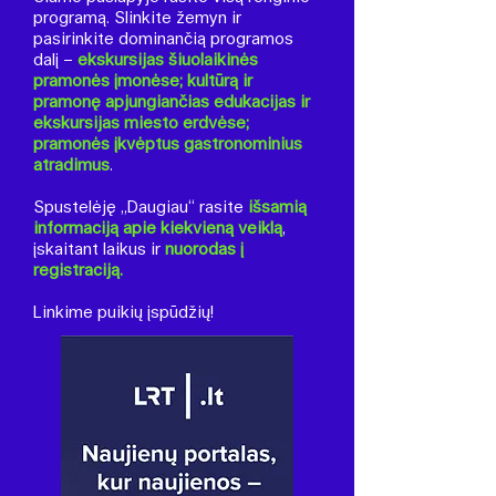
programą. Slinkite žemyn ir
pasirinkite dominančią programos
dalį –
ekskursijas šiuolaikinės
pramonės įmonėse; kultūrą ir
pramonę apjungiančias edukacijas ir
ekskursijas miesto erdvėse;
pramonės įkvėptus gastronominius
atradimus
.
Spustelėję „Daugiau“ rasite
išsamią
informaciją apie kiekvieną veiklą
,
įskaitant laikus ir
nuorodas į
registraciją.
Linkime puikių įspūdžių!