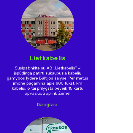
Lietkabelis
Susipažinkite su AB „Lietkabelis“ –
įspūdingą patirtį sukaupusia kabelių
gamybos lydere Baltijos šalyse. Per metus
įmonė pagamina apie 600 tūkst. km
kabelių, o tai prilygsta beveik 15 kartų
apvažiuoti aplink Žemę!
Daugiau