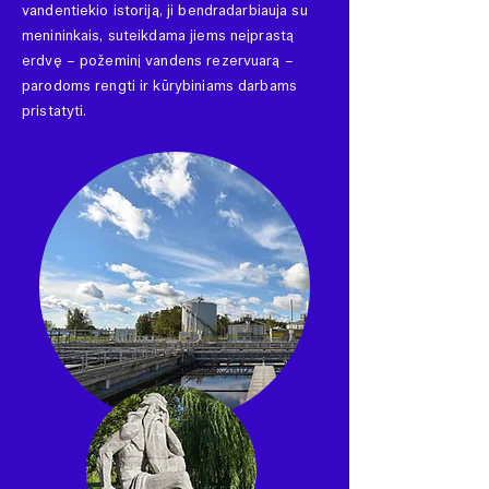
vandentiekio istoriją, ji bendradarbiauja su
menininkais, suteikdama jiems neįprastą
erdvę – požeminį vandens rezervuarą –
parodoms rengti ir kūrybiniams darbams
pristatyti.