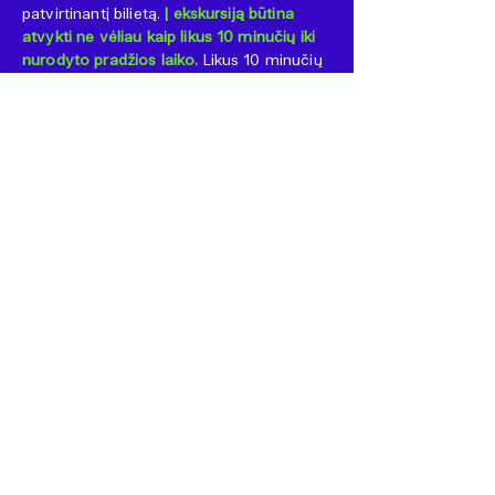
patvirtinantį bilietą.
Į ekskursiją būtina
atvykti ne vėliau kaip likus 10 minučių iki
nurodyto pradžios laiko.
Likus 10 minučių
iki ekskursijos pradžios pradedami įleisti
gyvoje eilėje laukiantys asmenys.
Pavėlavę bilietų turėtojai užima vietą
gyvos eilės pabaigoje ir įleidžiami, jei yra
laisvų vietų. Jeigu nespėjote
užsiregistruoti internetu – kviečiame
atvykti į gyvą eilę. Vietų skaičius ribotas,
todėl patekimas nėra garantuojamas.
Ekskursijoje dalyvaujantys asmenys
privalo:
dėvėti patogią, uždarą avalynę
(negalima dėvėti aukštakulnių), jeigu
nurodo įmonės darbuotojai – dėvėti
įmonės suteiktas papildomas saugos
priemones, neatsilikti nuo grupės, neliesti
įrenginių, laikytis kitų reikalavimų, su
kuriais bus supažindinti atvykę į įmonę.
Ekskursijos dalyviams griežtai draudžiama