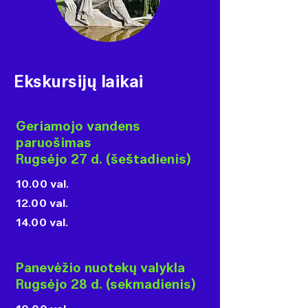
Ekskursijų laikai
Geriamojo vandens
paruošimas
Rugsėjo 27 d. (šeštadienis)
10.00 val.
12.00 val.
14.00 val.
Panevėžio nuotekų valykla
Rugsėjo 28 d. (sekmadienis)