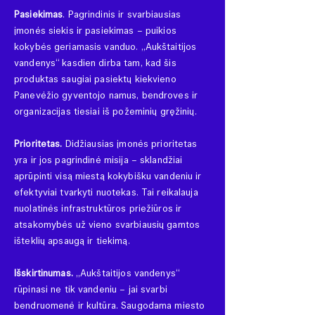
Pasiekimas
. Pagrindinis ir svarbiausias
įmonės siekis ir pasiekimas – puikios
kokybės geriamasis vanduo. „Aukštaitijos
vandenys“ kasdien dirba tam, kad šis
produktas saugiai pasiektų kiekvieno
Panevėžio gyventojo namus, bendroves ir
organizacijas tiesiai iš požeminių gręžinių.
Prioritetas.
Didžiausias įmonės prioritetas
yra ir jos pagrindinė misija – sklandžiai
aprūpinti visą miestą kokybišku vandeniu ir
efektyviai tvarkyti nuotekas. Tai reikalauja
nuolatinės infrastruktūros priežiūros ir
atsakomybės už vieno svarbiausių gamtos
išteklių apsaugą ir tiekimą.
Išskirtinumas.
„Aukštaitijos vandenys“
rūpinasi ne tik vandeniu – jai svarbi
bendruomenė ir kultūra. Saugodama miesto