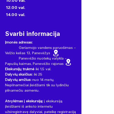
10.00 val.
12.00 val.
14.00 val.
Svarbi informacija
Įmonės adresas:
Geriamojo vandens paruošimas –
Velžio kelias 13, Panevėžys
Panevėžio nuotekų valykla –
Papušių kaimas, Panevėžio rajonas
Ekskursijų trukmė
iki 1,5 val.
Dalyvių skaičius:
iki 25
Dalyvių amžius:
nuo 14 metų.
Nepilnamečiai įleidžiami tik su lydinčiu
pilnamečiu asmeniu.
Atvykimas į ekskursiją:
į ekskursiją
įleidžiami iš anksto internetu
užsiregistravę dalyviai, pateikę registraciją