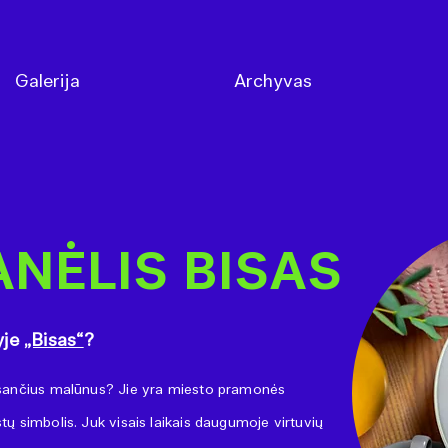
Galerija
Archyvas
NĖLIS BISAS
yje
„Bisas“
?
ksančius malūnus? Jie yra miesto pramonės
ų simbolis. Juk visais laikais daugumoje virtuvių