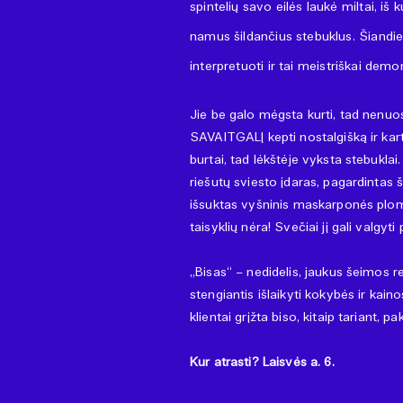
spintelių savo eilės laukė miltai, iš
namus šildančius stebuklus. Šiandie
interpretuoti ir tai meistriškai dem
Jie be galo mėgsta kurti, tad nen
SAVAITGALĮ kepti nostalgišką ir kartu
burtai, tad lėkštėje vyksta stebuklai
riešutų sviesto įdaras, pagardintas 
išsuktas vyšninis maskarponės plom
taisyklių nėra! Svečiai jį gali valgyt
„Bisas“ – nedidelis, jaukus šeimos re
stengiantis išlaikyti kokybės ir kain
klientai grįžta biso, kitaip tariant, pa
Kur atrasti? Laisvės a. 6.