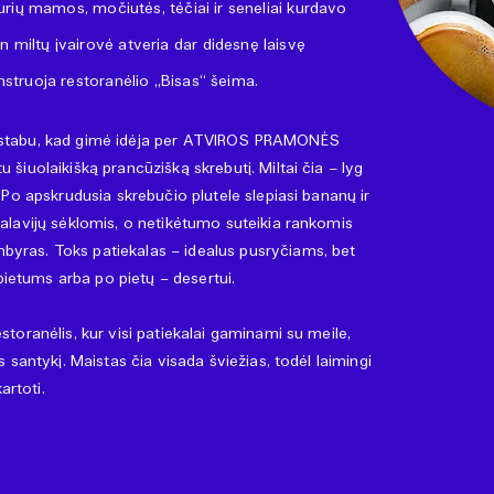
 kurių mamos, močiutės, tėčiai ir seneliai kurdavo
n miltų įvairovė atveria dar didesnę laisvę
onstruoja restoranėlio „Bisas“ šeima.
uostabu, kad gimė idėja per ATVIROS PRAMONĖS
 šiuolaikišką prancūzišką skrebutį. Miltai čia – lyg
. Po apskrudusia skrebučio plutele slepiasi bananų ir
šalavijų sėklomis, o netikėtumo suteikia rankomis
byras. Toks patiekalas – idealus pusryčiams, bet
i pietums arba po pietų – desertui.
storanėlis, kur visi patiekalai gaminami su meile,
os santykį. Maistas čia visada šviežias, todėl laimingi
kartoti.