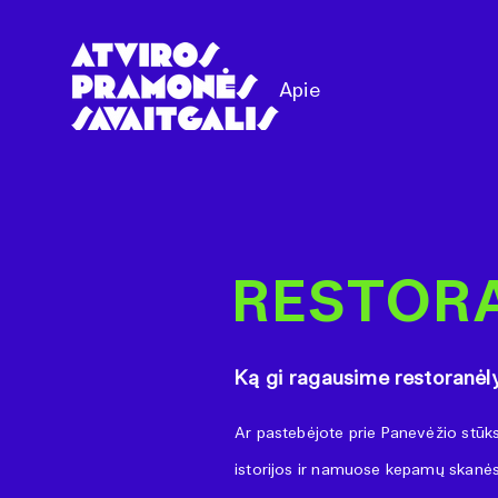
Apie
RESTORA
Ką gi ragausime restoranėl
Ar pastebėjote prie Panevėžio stū
istorijos ir namuose kepamų skanėst