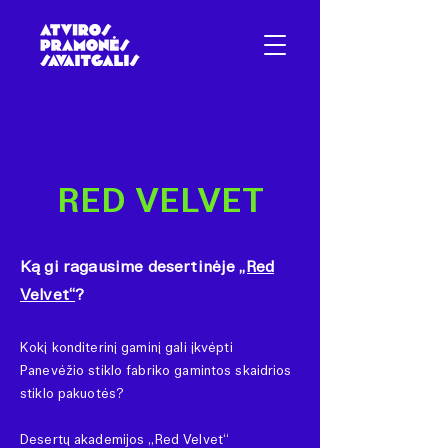
RED VELVET
Ką gi ragausime desertinėje
„Red
Velvet“
?
Kokį konditerinį gaminį gali įkvėpti
Panevėžio stiklo fabriko gamintos skaidrios
stiklo pakuotės?
Desertų akademijos „Red Velvet“