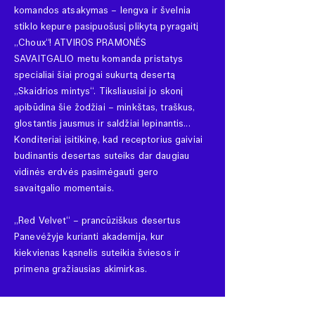
komandos atsakymas – lengva ir švelnia
stiklo kepure pasipuošusį plikytą pyragaitį
„Choux“! ATVIROS PRAMONĖS
SAVAITGALIO metu komanda pristatys
specialiai šiai progai sukurtą desertą
„Skaidrios mintys“. Tiksliausiai jo skonį
apibūdina šie žodžiai – minkštas, traškus,
glostantis jausmus ir saldžiai lepinantis...
Konditeriai įsitikinę, kad receptorius gaiviai
budinantis desertas suteiks dar daugiau
vidinės erdvės pasimėgauti gero
savaitgalio momentais.
„Red Velvet“ – prancūziškus desertus
Panevėžyje kurianti akademija, kur
kiekvienas kąsnelis suteikia šviesos ir
primena gražiausias akimirkas.
Kur atrasti? Laisvės a. 1.