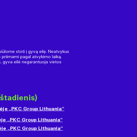
 siūlome stoti į gyvą eilę. Neatvykus
us priimami pagal atvykimo laiką.
s, gyva eilė negarantuoja vietos
štadienis)
ėje „
PKC Group Lithuania
“
ėje
„PKC Group Lithuania“
nėje
„PKC Group Lithuania“