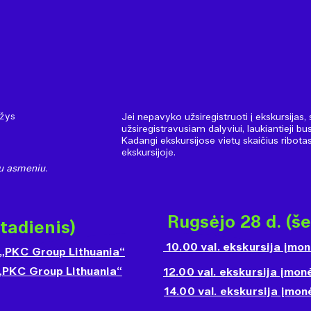
ėžys
Jei nepavyko užsiregistruoti į ekskursijas,
užsiregistravusiam dalyviui, laukiantieji b
Kadangi ekskursijose vietų skaičius ribota
ekskursijoje.
čiu asmeniu.
Rugsėjo 28 d. (še
tadienis)
10.00 val. ekskursija įmon
„PKC Group Lithuania“
„PKC Group Lithuania“
12.00 val. ekskursija įmon
14.00 val. ekskursija įmo