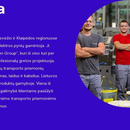
a
vėžio ir Klaipėdos regionuose
lektros pynių gamintoja. Ji
 Group“, kuri iš viso turi per
ofesionalų gretos projektuoja,
itų transporto priemonių
as, laidus ir kabelius. Lietuvos
roduktų gamyboje. Viena iš
 galimybė klientams pasiūlyti
cinėms transporto priemonėms
imus.