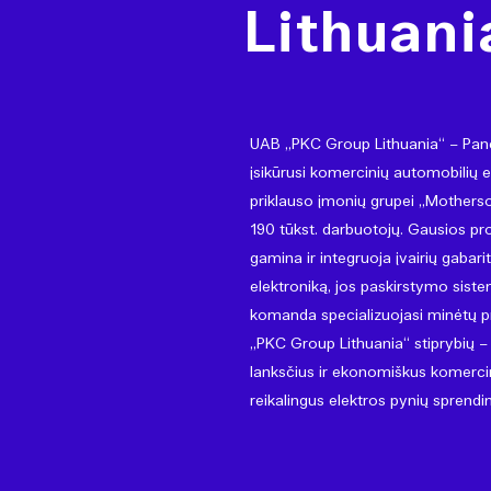
Lithuani
UAB „PKC Group Lithuania“ – Pane
įsikūrusi komercinių automobilių e
priklauso įmonių grupei „Motherson
190 tūkst. darbuotojų. Gausios pr
gamina ir integruoja įvairių gabar
elektroniką, jos paskirstymo sistem
komanda specializuojasi minėtų p
„PKC Group Lithuania“ stiprybių –
lanksčius ir ekonomiškus komer
reikalingus elektros pynių sprend