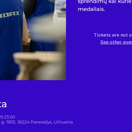
sprendimų kai kurie 
medaliais.
Tickets are not o
See other eve
ta
29 23:00
g. 190E, 36224 Panevėžys, Lithuania