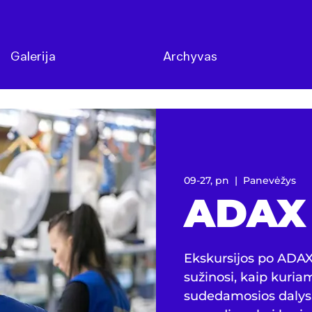
Galerija
Archyvas
09-27, pn
  |  
Panevėžys
ADAX
Ekskursijos po ADA
sužinosi, kaip kuriami
sudedamosios dalys