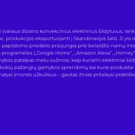
įvairaus dizaino konvekcinius elektrinius šildytuvus, rank
c. produkcijos eksportuojanti į Skandinavijos šalis. Ji yra r
e papildomo priedėlio prisijungia prie belaidžio namų inter
 programėles („Google Home“, „Amazon Alexa“, „Homey“),
os patalpas metu sužinosi, kaip kuriami elektriniai šildyt
kokių pažangių gamybos sprendimų kai kurie produktai įv
matysi įmonės užkulisius – gautas žinias pritaikysi praktiška