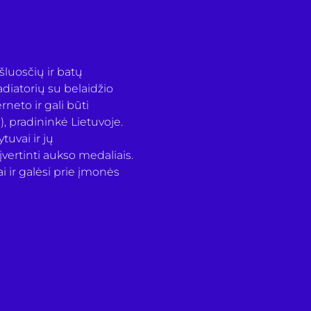
šluosčių ir batų 
adiatorių su belaidžio 
neto ir gali būti 
 pradininkė Lietuvoje.
uvai ir jų 
ertinti aukso medaliais. 
i ir galėsi prie įmonės 