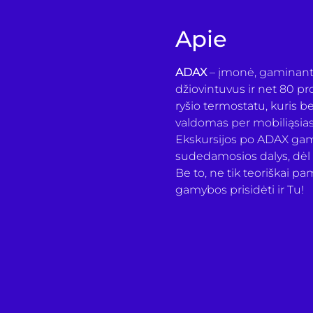
Apie
ADAX
 – įmonė, gaminanti 
džiovintuvus ir net 80 pro
ryšio termostatu, kuris b
valdomas per mobiliąsias
Ekskursijos po ADAX gamyb
sudedamosios dalys, dėl 
Be to, ne tik teoriškai pa
gamybos prisidėti ir Tu!