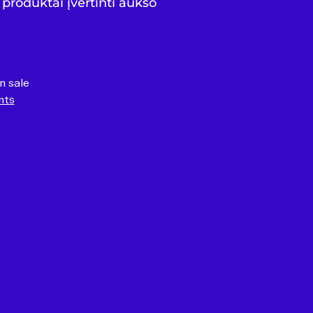
produktai įvertinti aukso
n sale
nts