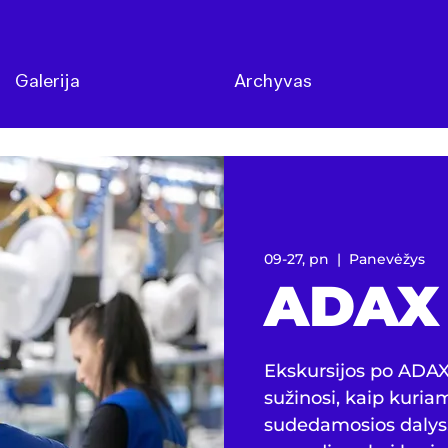
Galerija
Archyvas
09-27, pn
  |  
Panevėžys
ADAX
Ekskursijos po ADA
sužinosi, kaip kuriami
sudedamosios dalys