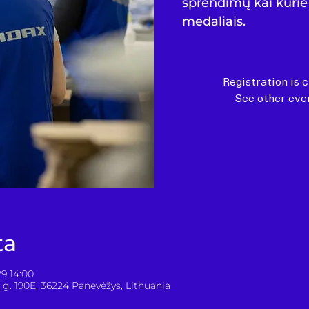
sprendimų kai kurie 
medaliais.
Registration is 
See other eve
ta
9 14:00
g. 190E, 36224 Panevėžys, Lithuania