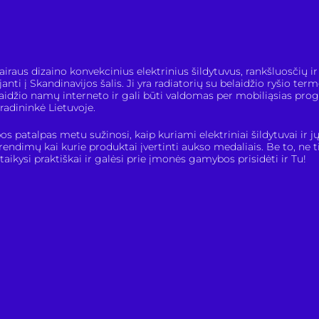
iraus dizaino konvekcinius elektrinius šildytuvus, rankšluosčių ir
nti į Skandinavijos šalis. Ji yra radiatorių su belaidžio ryšio te
elaidžio namų interneto ir gali būti valdomas per mobiliąsias pr
adininkė Lietuvoje.
patalpas metu sužinosi, kaip kuriami elektriniai šildytuvai ir j
ndimų kai kurie produktai įvertinti aukso medaliais. Be to, ne t
itaikysi praktiškai ir galėsi prie įmonės gamybos prisidėti ir Tu!