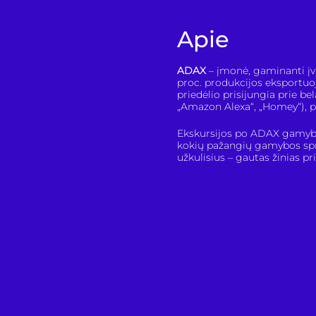
Apie
ADAX
– įmonė, gaminanti įva
proc. produkcijos eksportuoja
priedėlio prisijungia prie b
„Amazon Alexa“, „Homey“), pr
Ekskursijos po ADAX gamybos 
kokių pažangių gamybos spre
užkulisius – gautas žinias pr