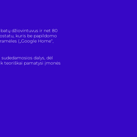
 batų džiovintuvus ir net 80
rmostatu, kuris be papildomo
ogramėles („Google Home“,
ų sudedamosios dalys, dėl
ik teoriškai pamatysi įmonės