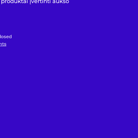
produktai įvertinti aukso
closed
nts