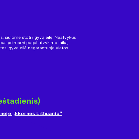
as, siūlome stoti į gyvą eilę. Neatvykus
i bus priimami pagal atvykimo laiką.
otas, gyva eilė negarantuoja vietos
eštadienis)
onėje „Ekornes Lithuania“