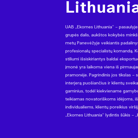
Lithuani
UAB „Ekornes Lithuania“ – pasaulyje
grupės dalis, aukštos kokybės mink
metų Panevėžyje veikiantis padaliny
profesionalų specialistų komandą. K
stiliumi išsiskiriantys baldai eksportu
įmonė yra laikoma viena iš pirmauja
pramonėje. Pagrindinis jos tikslas – s
interjerą puošiančius ir klientų svei
gaminius, todėl kiekviename gamybos
teikiamas novatoriškoms idėjoms, išs
individualiems, klientų poreikius vir
„Ekornes Lithuania“ lydintis šūkis –