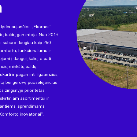
a
 lyderiaujančios „Ekornes“
štų baldų gamintoja. Nuo 2019
s subūrė daugiau kaip 250
omfortu, funkcionalumu ir
ojami į daugelį šalių, o pati
nčių minkštų baldų
ukurti ir pagaminti ilgaamžius,
katą bei gerovę puoselėjančius
 žingsnyje prioritetas
kirtiniam asortimentui ir
šijantiems, sprendimams.
 „Komforto inovatoriai“.