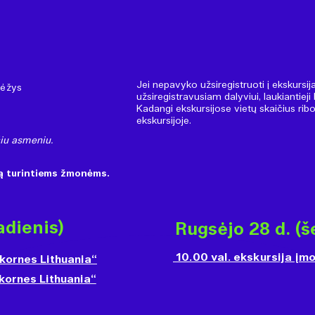
Jei nepavyko užsiregistruoti į ekskursij
vėžys
užsiregistravusiam dalyviui, laukiantiej
Kadangi ekskursijose vietų skaičius rib
ekskursijoje.
nčiu asmeniu.
ią turintiems žmonėms.
adienis)
Rugsėjo 28 d. (š
10.00 val. ekskursija įm
kornes Lithuania“
kornes Lithuania“