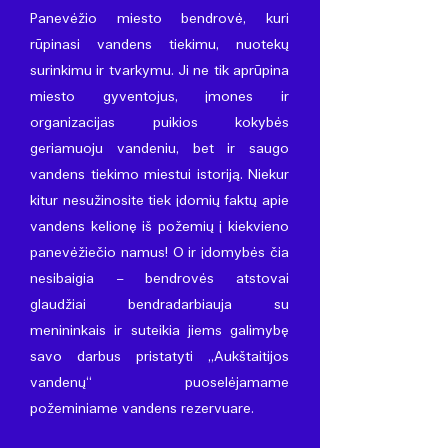
Panevėžio miesto bendrovė, kuri
rūpinasi vandens tiekimu, nuotekų
surinkimu ir tvarkymu. Ji ne tik aprūpina
miesto gyventojus, įmones ir
organizacijas puikios kokybės
geriamuoju vandeniu, bet ir saugo
vandens tiekimo miestui istoriją. Niekur
kitur nesužinosite tiek įdomių faktų apie
vandens kelionę iš požemių į kiekvieno
panevėžiečio namus! O ir įdomybės čia
nesibaigia – bendrovės atstovai
glaudžiai bendradarbiauja su
menininkais ir suteikia jiems galimybę
savo darbus pristatyti „Aukštaitijos
vandenų“ puoselėjamame
požeminiame vandens rezervuare.