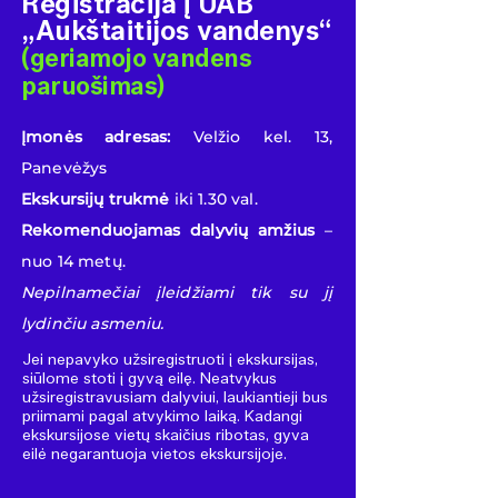
Registracija į UAB
„Aukštaitijos vandenys“
(geriamojo vandens
paruošimas)
Įmonės adresas:
Velžio kel. 13,
Panevėžys
Ekskursijų trukmė
iki 1.30 val.
Rekomenduojamas dalyvių amžius
–
nuo 14 metų.
Nepilnamečiai įleidžiami tik su jį
lydinčiu asmeniu.
Jei nepavyko užsiregistruoti į ekskursijas,
siūlome stoti į gyvą eilę. Neatvykus
užsiregistravusiam dalyviui, laukiantieji bus
priimami pagal atvykimo laiką. Kadangi
ekskursijose vietų skaičius ribotas, gyva
eilė negarantuoja vietos ekskursijoje.