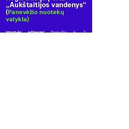
„Aukštaitijos vandenys“
(
Panevėžio nuotekų
valykla)
Įmonės adresas:
Papušių k. 2,
Panevėžio sen., Panevėžio r.
Ekskursijų trukmė
iki 1.30 val.
Rekomenduojamas dalyvių amžius
–
nuo 14 metų.
Nepilnamečiai įleidžiami tik su jį
lydinčiu asmeniu.
Jei nepavyko užsiregistruoti į ekskursijas,
siūlome stoti į gyvą eilę. Neatvykus
užsiregistravusiam dalyviui, laukiantieji bus
priimami pagal atvykimo laiką. Kadangi
ekskursijose vietų skaičius ribotas, gyva
eilė negarantuoja vietos ekskursijoje.