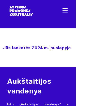
Jūs lankotės 2024 m. puslapyje
Aukštaitijos
vandenys
UAB „Aukštaitijos vandenys“ –