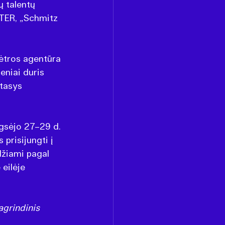
ų talentų 
TER, „Schmitz 
ėtros agentūra 
niai duris 
tasys 
gsėjo 27–29 d. 
prisijungti į 
džiami pagal 
eilėje 
agrindinis 