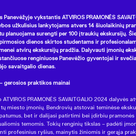
lės Panevėžyje vykstantis ATVIROS PRAMONĖS SAVAI
os užkulisius lankytojams atvers 14 šiuolaikinių pra
etu planuojama surengti per 100 įtraukių ekskursijų. Š
 pirmosios dienos skirtos studentams ir profesionalam
menei atvirų ekskursijų pradžia. Dalyvauti įmonių eksk
stančiuose renginiuose Panevėžio gyventojai ir svečiai
ėjo savaitgalio dienas.
 gerosios praktikos mainai
io ATVIROS PRAMONĖS SAVAITGALIO 2024 dalyvės atv
itų miesto įmonių. Bendrovių atstovai teminėse ekskur
tumus, bet ir dalijasi patirtimi bei įdirbiu pramonės 
aliomis temomis. Tokių renginių tikslas – padėti įmon
ti profesinius ryšius, mainytis žiniomis ir gerąja prak