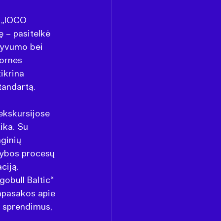
 „IOCO 
 – pasitelkė 
tyvumo bei 
ornes 
ikrina 
tandartą.
ekskursijose 
ika. Su 
ginių 
mybos procesų 
ciją.
obull Baltic“ 
apasakos apie 
 sprendimus, 