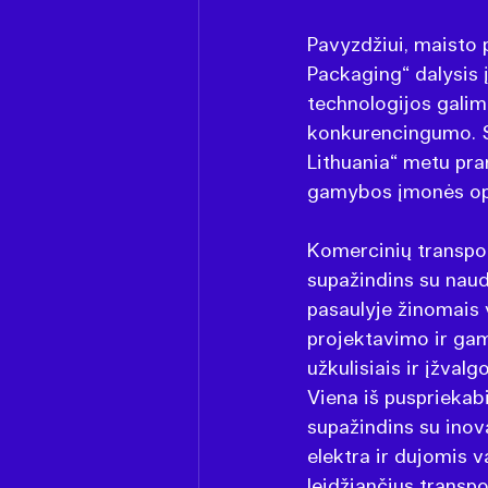
Pavyzdžiui, maisto
Packaging“ dalysis 
technologijos galim
konkurencingumo. S
Lithuania“ metu pra
gamybos įmonės opt
Komercinių transpor
supažindins su naud
pasaulyje žinomais 
projektavimo ir ga
užkulisiais ir įžval
Viena iš puspriekab
supažindins su inov
elektra ir dujomis
leidžiančius transpor