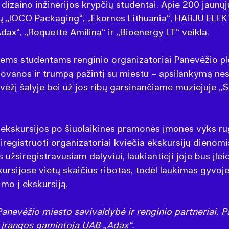
dizaino inžinerijos krypčių studentai. Apie 200 jaunųj
ių „IOCO Packaging“, „Ekornes Lithuania“, HARJU ELEK
Adax“, „Roquette Amilina“ ir „Bioenergy LT“ veikla.
ems studentams renginio organizatoriai Panevėžio pl
anos ir trumpą pažintį su miestu – apsilankymą nese
vėžį šalyje bei už jos ribų garsinančiame muziejuje „S
ekskursijos po šiuolaikines pramonės įmones vyks ru
registruoti organizatoriai kviečia ekskursijų dienomis 
 užsiregistravusiam dalyviui, laukiantieji joje bus įlei
ursijose vietų skaičius ribotas, todėl laukimas gyvoje 
mo į ekskursiją.
Panevėžio miesto savivaldybė ir renginio partneriai. P
o įrangos gamintoja UAB „Adax“.