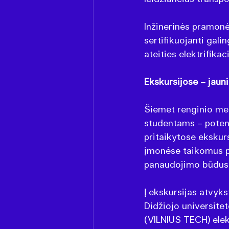
Inžinerinės pramonė
sertifikuojanti gali
ateities elektrifika
Ekskursijose – jaunie
Šiemet renginio met
studentams – poten
pritaikytose ekskurs
įmonėse taikomus pr
panaudojimo būdus, 
Į ekskursijas atvyk
Didžiojo universitet
(VILNIUS TECH) elek