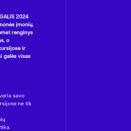
TGALIS 2024 
monės įmonių. 
iemet renginys 
s, o 
ursijose ir 
 galės visas 
eria savo 
sijose ne tik 
ių 
tika.