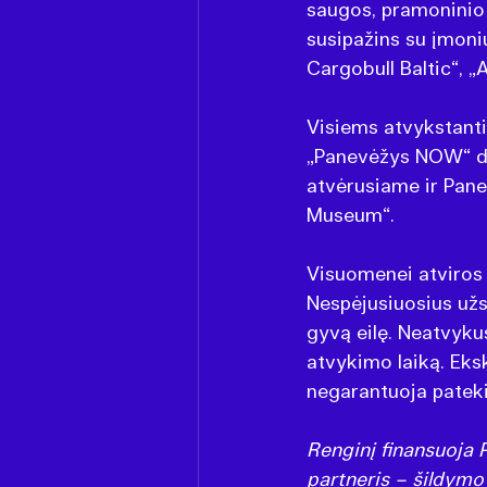
saugos, pramoninio 
susipažins su įmon
Cargobull Baltic“, „
Visiems atvykstanti
„Panevėžys NOW“ dov
atvėrusiame ir Pane
Museum“.
Visuomenei atviros 
Nespėjusiuosius užsi
gyvą eilę. Neatvykus
atvykimo laiką. Eksk
negarantuoja pateki
Renginį finansuoja 
partneris – šildym