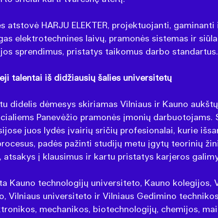
s atstovė HARJU ELEKTER, projektuojanti, gaminanti i
ngas elektrotechnines laivų, pramonės sistemas ir siūla
cijos sprendimus, pristatys taikomus darbo standartus.
ji talentai iš didžiausių šalies universitetų
u didelis dėmesys skiriamas Vilniaus ir Kauno aukšt
cialiems Panevėžio pramonės įmonių darbuotojams. Sp
ijose juos lydės įvairių sričių profesionalai, kurie išsa
ocesus, padės pažinti studijų metu įgytų teorinių žini
atsakys į klausimus ir kartu pristatys karjeros galim
sta Kauno technologijų universiteto, Kauno kolegijos, 
o, Vilniaus universiteto ir Vilniaus Gedimino technikos
tronikos, mechanikos, biotechnologijų, chemijos, ma