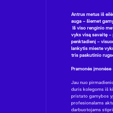
Antrus metus iš ei
auga – šiemet gamyb
 Iš viso renginio m
vyks visą savaitę –
penktadienį – visuo
lankytis mieste vyk
tris paskutinio rugs
Pramonės įmonėse –
Jau nuo pirmadien
duris kolegoms iš k
pristato gamybos ypa
profesionalams aktu
darbuotojams stiprin