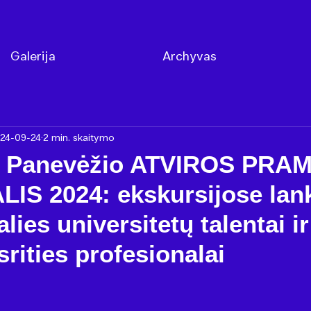
Galerija
Archyvas
24-09-24
2 min. skaitymo
a Panevėžio ATVIROS PR
IS 2024: ekskursijose lan
alies universitetų talentai ir
rities profesionalai