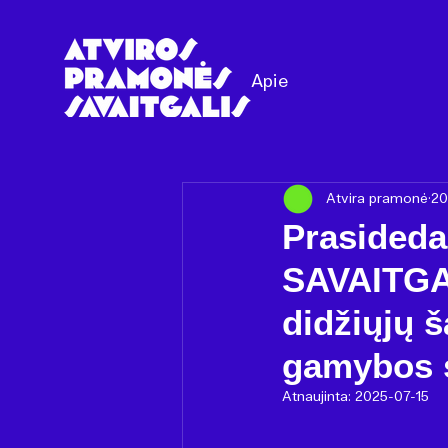
Apie
Atvira pramonė
20
Prasided
SAVAITGAL
didžiųjų š
gamybos s
Atnaujinta:
2025-07-15