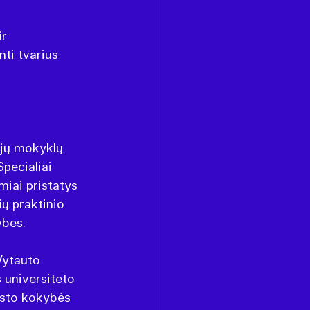
r 
nti tvarius 
ųjų mokyklų 
ecialiai 
miai pristatys 
ų praktinio 
ybes.
Vytauto 
 universiteto 
isto kokybės 