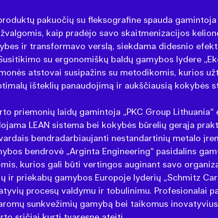
 produktų pakuočių su fleksografine spauda gamintoja
įžvalgomis, kaip pradėjo savo skaitmenizacijos kelionę
ybes ir transformavo verslą, siekdama didesnio efek
usitikimo su ergonomiškų baldų gamybos lydere „Ek
monės atstovai susipažins su metodikomis, kurios užt
imalų išteklių panaudojimą ir aukščiausią kokybės s
to priemonių laidų gamintoja „PKC Group Lithuania“ 
ojama LEAN sistema bei kokybės būrelių gerąja prakt
vardais bendradarbiaujanti nestandartinių metalo įren
mybos bendrovė „Arginta Engineering“ pasidalins ga
gomis, kurios gali būti vertingos auginant savo organiza
ių ir priekabų gamybos Europoje lyderių „Schmitz Carg
atyvių procesų valdymu ir tobulinimu. Profesionalai p
 varomų sunkvežimių gamybą bei taikomus inovatyvius
to sričiai kurti tvaresnę ateitį.